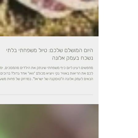
היום המושלם שלכם: טיול משפחתי בלתי
נשכח בעמק אלונה
מחפשים רעיון ליום כיף משפחתי שינתק את הילדים מהמסכים, ימ
לכם את הריאות באוויר נקי ויוציא מכולם "וואו" אחד גדול? ברוכים
הבאים לעמק אלונה ה"טוסקנה של ישראל". במרחק של פחות משע
מתל אביב (ורק 5 דקות מבנימינה), מחכה לכם חבל ארץ קסום מל
בגבעות ירוקות, כרמים, מעיינות וטבע פראי. כדי שלא תצטרכו לשב
את הראש, יצרנו עבורכם את הלו"ז המושלם ליום מלא בחוויות,
אדרנלין וטעימות, שמתאים בול לכל המשפחה. אז קחו איתכם כובע
מים ומצלמה, וצאו לדרך! 09:00 | פותחים בפיקניק פסטורלי בהר