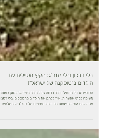
בלי דרכון ובלי נתב"ג: הקיץ מטיילים עם
הילדים ב"טוסקנה של ישראל"!
החופש הגדול התחיל, וכבר נדמה שכל הורה בישראל עסוק באותה
משימה בלתי אפשרית: איך לנתק את הילדים מהמסכים, בלי למצו
את עצמנו עומדים שעות בתורים המתישים של נתב"ג או משלמים
סכומי עתק על טיסות משפחתיות לחו"ל. החדשות הטובות הן שלא
צריך להחתים דרכון כדי להרגיש באירופה. לפעמים, הנוף הכי יפה
נמצא ממש מתחת לאף שלנו. במרחק של פחות משעה מתל אביב, ו