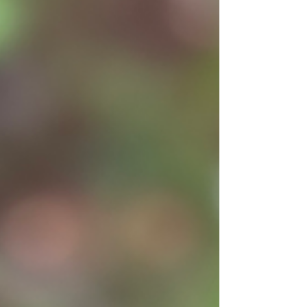
חורשן את ה