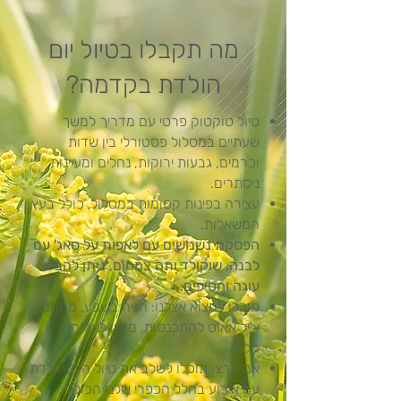
מה תקבלו בטיול יום
הולדת בקדמה?
טיול טוקטוק פרטי עם מדריך למשך
שעתיים במסלול פסטורלי בין שדות
וכרמים, גבעות ירוקות, נחלים ומעיינות
ניסתרים.
עצירה בפינות קסומות במסלול, כולל בעץ
המשאלות.
הפסקת נשנושים עם לאפות על סאג' עם
לבנה, שוקולד ותה צמחים, ניתן להביא
עוגה וחטיפים.
תוכלו למצוא אצלנו: חניה בשפע, מתחם
צ'יל אאוט להתכנסות, מזנון לארוחות
קלות
אם תרצו תוכלו לשלב את טיול היומהולדת
עם אירוע בחלל הכפרי שלנו הכולל