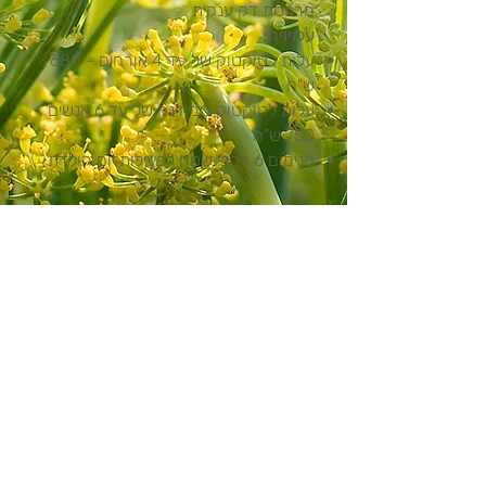
מרפסת דק ענקית
עלויוית:
​עלות לטוקטוק של עד 4 אורחים - 680
ש"ח
עלות לטוקטוק לימוזינה של עד 6 אנשים
750 ש"ח
מנימום 6 רכבי שטח לפעילות יום הולדת