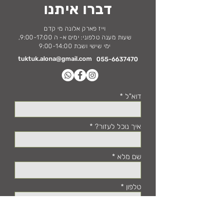
דברו איתנו
וייז פארק אלונה מי קדם
שעות מענה טלפוני: ימים א- ה 9:00-17:00,
ימי שישי ושבת 9:00-14:00
tuktuk.alona@gmail.com
055-6637470
דוא"ל
איך נוכל לעזור?
שם מלא
טלפון