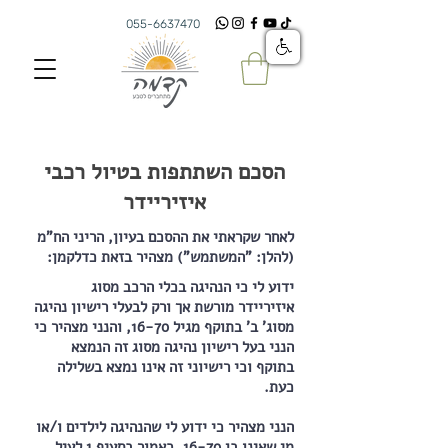
055-6637470
הסכם השתתפות בטיול רכבי
איזיריידר
לאחר שקראתי את ההסכם בעיון, הריני הח"מ
(להלן: "המשתמש") מצהיר בזאת כדלקמן:
ידוע לי כי הנהיגה בכלי הרכב מסוג
איזיריידר מורשת אך ורק לבעלי רישיון נהיגה
מסוג' ב' בתוקף מגיל 16-70, והנני מצהיר כי
הנני בעל רישיון נהיגה מסוג זה הנמצא
בתוקף וכי רישיוני זה אינו נמצא בשלילה
כעת.
הנני מצהיר כי ידוע לי שהנהיגה לילדים ו/או
מי שאינו בן 16-70, כאמור בסעיף 1 לעיל,