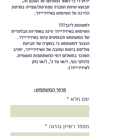
ידוע לי כי לאחר החתימה על הסכם זה,
תבוצע שיחת הסברה מפורטת/צפייה בסרטון
הדרכה על השימוש באיזיריידר.
לתשומת ליבך!!!!
השימוש באיזיריידר הינה באחריות הבלעדית
של המשתמש והנוסעים עימו באיזיריידר.
הובהר למשתמש כי במקרה של תביעת
פוליסת ביטוח החובה של האיזיריידר, יחויב
השוכר בתשלום דמי ההשתתפות העצמית.
(לנזקי גוף, ו/או צד ג', ו/או נזק
לאיזיריידר).
פרטי המשתמש:
שם מלא
מספר רשיון נהיגה