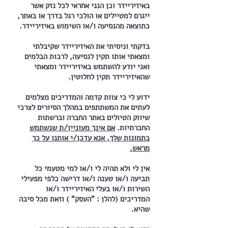
באיזיריידר וכן הנני אחראי לכל נזק אשר
ייגרם למטיילים או הולכי רגל בדרך או באתר,
כתוצאה מהנסיעה ו/או השימוש באיזיריידר.
בדקתי וניסיתי את האיזיריידר שקיבלתי
ומצאתי אותו תקין לנסיעה, לרבות הבלמים
ואני יודע להשתמש באיזיריידר ומצאתי
שהאיזיריידר תקין לחלוטין.
ידוע לי כי צוות קדמה והמדריכים מצלמים
לעתים את המשתתפים במהלך הסיורים לצרכי
שיווק הטיולים באתר החברה וברשתות
החברתיות.
אם אינך מעוניין/ת שנשתמש
בתמונות שלך, אנא עדכן/י אותנו על כך
מראש.
אין לי ולא תהיה לי ו/או למי מטעמי כל
תביעה ו/או טענה ו/או דרישה כלפי מפעילי
השירות ו/או בעלי האיזיריידר ו/או
המדריכים (להלן : "העסק" ) וזאת מכל סיבה
שהיא.