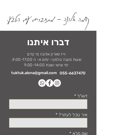
קדמה אלונה - מתחברים עם הטבע.
דברו איתנו
וייז פארק אלונה מי קדם
שעות מענה טלפוני: ימים א- ה 9:00-17:00,
ימי שישי ושבת 9:00-14:00
tuktuk.alona@gmail.com
055-6637470
דוא"ל
איך נוכל לעזור?
שם מלא