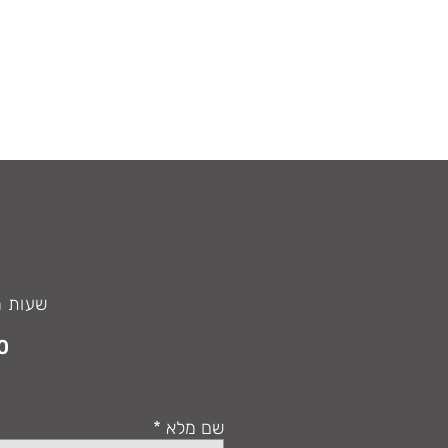
בלי דרכון ובלי נתב"ג: הקיץ
מטיילים עם הילדים ב"טוסקנה של
ישראל"!
שעות מענה טלפו
0
שם מלא