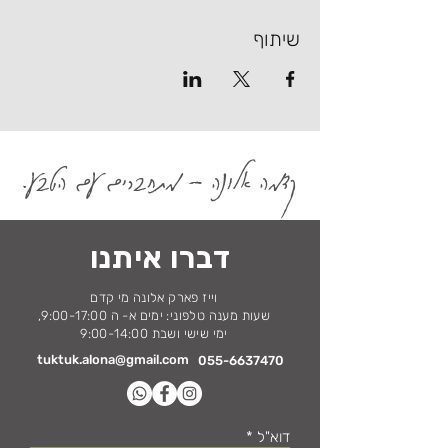
שיתוף
קדמה אלונה - מתחברים עם הטבע.
דברו איתנו
וייז פארק אלונה מי קדם
שעות מענה טלפוני: ימים א- ה 9:00-17:00,
ימי שישי ושבת 9:00-14:00
tuktuk.alona@gmail.com
055-6637470
דוא"ל