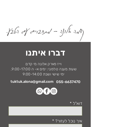
קדמה אלונה - מתחברים עם הטבע.
דברו איתנו
וייז פארק אלונה מי קדם
שעות מענה טלפוני: ימים א- ה 9:00-17:00,
ימי שישי ושבת 9:00-14:00
tuktuk.alona@gmail.com
055-6637470
דוא"ל
איך נוכל לעזור?